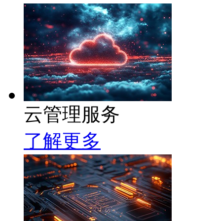
云管理服务
了解更多