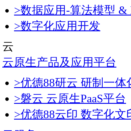
>数据应用-算法模型 & 
>数字化应用开发
云
云原生产品及应用平台
>优德88研云 研制一
>磐云 云原生PaaS平台
>优德88云印 数字化