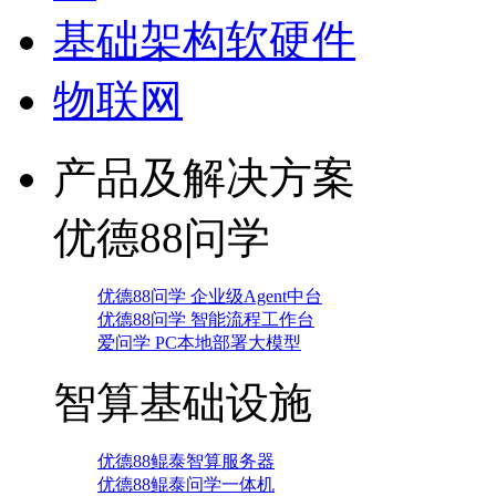
基础架构软硬件
物联网
产品及解决方案
优德88问学
优德88问学 企业级Agent中台
优德88问学 智能流程工作台
爱问学 PC本地部署大模型
智算基础设施
优德88鲲泰智算服务器
优德88鲲泰问学一体机