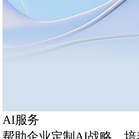
AI服务
帮助企业定制AI战略，培养