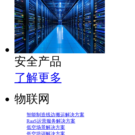
安全产品
了解更多
物联网
智能制造线边搬运解决方案
RaaS运营服务解决方案
低空场景解决方案
低空培训解决方案