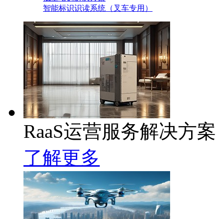
智能标识识读系统（叉车专用）
RaaS运营服务解决方案
了解更多