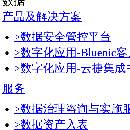
数据
产品及解决方案
>数据安全管控平台
>数字化应用-Blueni
>数字化应用-云捷集成
服务
>数据治理咨询与实施
>数据资产入表