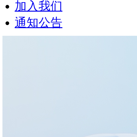
加入我们
通知公告